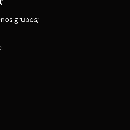
;
enos grupos;
:
o.