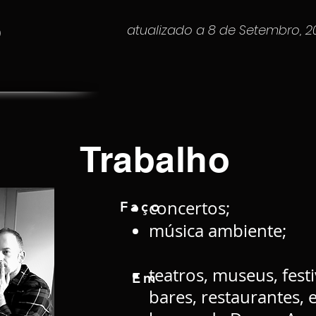
o
atualizado a 8 de Setembro, 2
Trabalho
concertos;
Faço
música ambiente;
teatros, museus, festi
Em
bares, restaurantes,