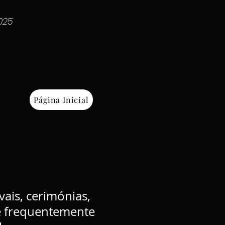
025
Página Inicial
vais, cerimónias,
 e frequentemente