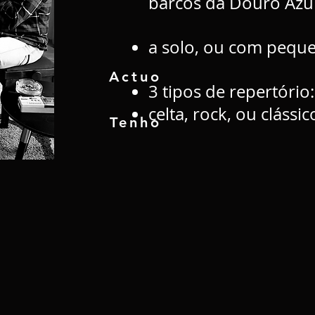
barcos da Douro Azul
a solo, ou com pequ
Actuo
3 tipos de repertório
celta, rock, ou clássic
Tenho